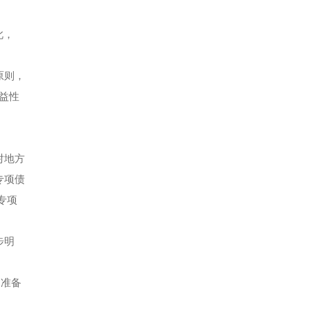
此，
原则，
益性
对地方
专项债
专项
步明
因准备