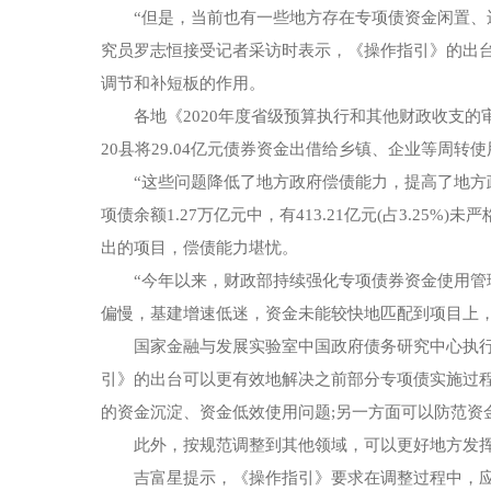
“但是，当前也有一些地方存在专项债资金闲置、
究员罗志恒接受记者采访时表示，《操作指引》的出
调节和补短板的作用。
各地《2020年度省级预算执行和其他财政收支
20县将29.04亿元债券资金出借给乡镇、企业等周
“这些问题降低了地方政府偿债能力，提高了地方政
项债余额1.27万亿元中，有413.21亿元(占3.25
出的项目，偿债能力堪忧。
“今年以来，财政部持续强化专项债券资金使用
偏慢，基建增速低迷，资金未能较快地匹配到项目上
国家金融与发展实验室中国政府债务研究中心执
引》的出台可以更有效地解决之前部分专项债实施过
的资金沉淀、资金低效使用问题;另一方面可以防范资
此外，按规范调整到其他领域，可以更好地方发挥
吉富星提示，《操作指引》要求在调整过程中，应