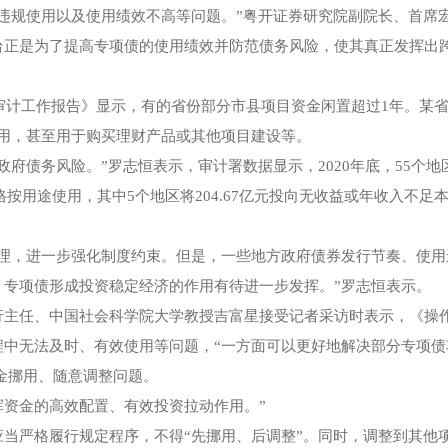
违规使用以及使用绩效不高等问题。”粤开证券研究院副院长、首席
台正是为了提高专项债的使用绩效并防范债务风险，使其真正发挥出
的审计工作报告》显示，有的省份部分市县项目资金闲置超过1年。某省
转使用，甚至用于购买理财产品或其他项目建设等。
府债务风险。”罗志恒表示，审计署数据显示，2020年底，55个地
%)未严格按用途使用，其中5个地区将204.67亿元投向无收益或年收入不足
管理，进一步强化制度约束。但是，一些地方政府债券发行节奏、使用
，专项债形成投资稳定经济的作用有待进一步发挥。”罗志恒表示。
行主任、中国社会科学院大学教授吉富星接受记者采访时表示，《操
程中无法及时、有效使用等问题，“一方面可以更好地解决部分专项债
金挪用、随意调整问题。
资金的高效配置、有效投资拉动作用。”
当严格履行规定程序，不得“先挪用、后调整”。同时，调整到其他