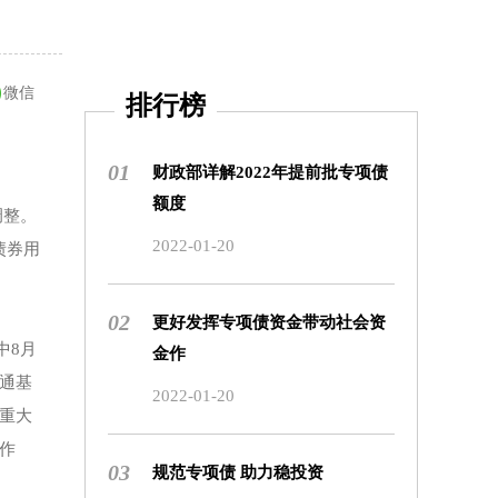
微信
排行榜
01
财政部详解2022年提前批专项债
额度
调整。
2022-01-20
债券用
02
更好发挥专项债资金带动社会资
中8月
金作
通基
2022-01-20
重大
作
03
规范专项债 助力稳投资