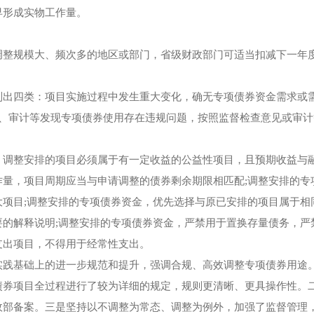
早形成实物工作量。
调整规模大、频次多的地区或部门，省级财政部门可适当扣减下一年
列出四类：项目实施过程中发生重大变化，确无专项债券资金需求或
政、审计等发现专项债券使用存在违规问题，按照监督检查意见或审计
。调整安排的项目必须属于有一定收益的公益性项目，且预期收益与
量，项目周期应当与申请调整的债券剩余期限相匹配;调整安排的专
项目;调整安排的专项债券资金，优先选择与原已安排的项目属于相
的解释说明;调整安排的专项债券资金，严禁用于置换存量债务，严
支出项目，不得用于经常性支出。
实践基础上的进一步规范和提升，强调合规、高效调整专项债券用途
债券项目全过程进行了较为详细的规定，规则更清晰、更具操作性。
政部备案。三是坚持以不调整为常态、调整为例外，加强了监督管理