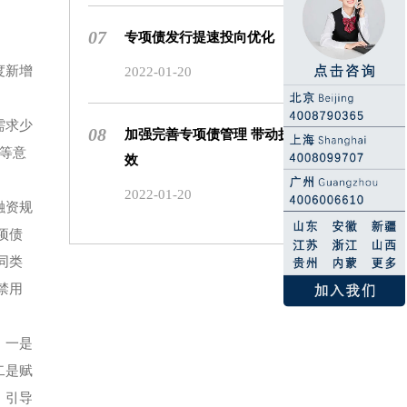
07
专项债发行提速投向优化
度新增
2022-01-20
需求少
08
加强完善专项债管理 带动扩大有
等意
效
2022-01-20
融资规
项债
同类
禁用
。一是
二是赋
，引导